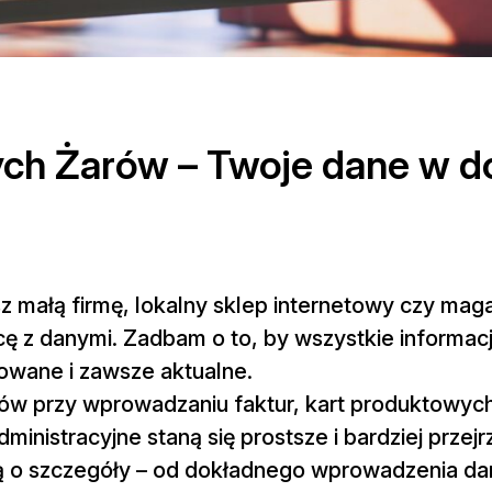
h Żarów – Twoje dane w d
sz małą firmę, lokalny sklep internetowy czy ma
ę z danymi. Zadbam o to, by wszystkie informa
owane i zawsze aktualne.
dów przy wprowadzaniu faktur, kart produktowyc
nistracyjne staną się prostsze i bardziej przejr
cią o szczegóły – od dokładnego wprowadzenia da