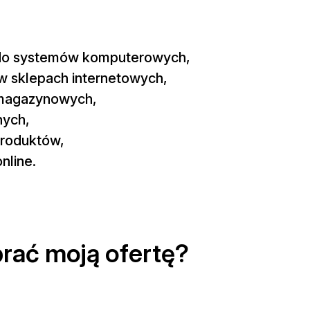
 do systemów komputerowych,
 w sklepach internetowych,
 magazynowych,
nych,
 produktów,
nline.
rać moją ofertę?