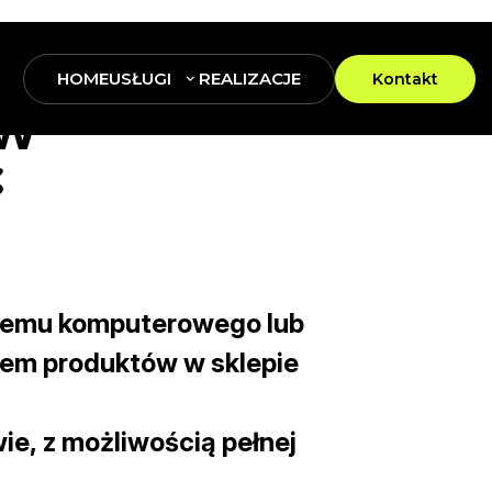
HOME
USŁUGI
REALIZACJE
Kontakt
ów
ć
temu komputerowego lub
iem produktów w sklepie
ie,
z możliwością
pełnej