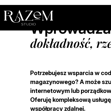
Wprowadzan
dokładność, rz
Potrzebujesz wsparcia w c
magazynowego? A może szuka
internetowym lub porządko
Oferuję kompleksową usług
współpracy zdalnej
.