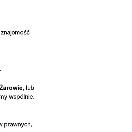
z znajomość
.
Żarowie
, lub
amy wspólnie.
w prawnych,