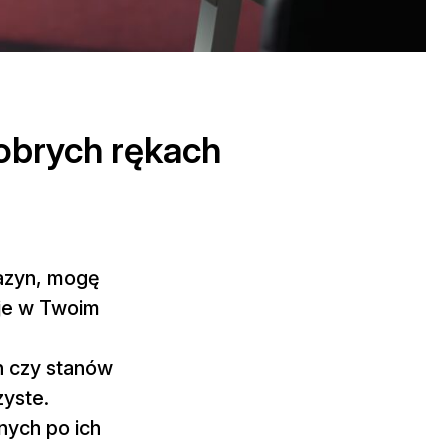
obrych rękach
gazyn, mogę
cje w Twoim
h czy stanów
zyste.
nych po ich