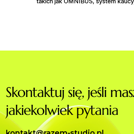
takich jak OMNIBUS, system kaucyj
S
k
o
n
t
a
k
t
u
j
s
i
ę
,
j
e
ś
l
i
m
a
s
j
a
k
i
e
k
o
l
w
i
e
k
p
y
t
a
n
i
a
kontakt@razem-studio.pl