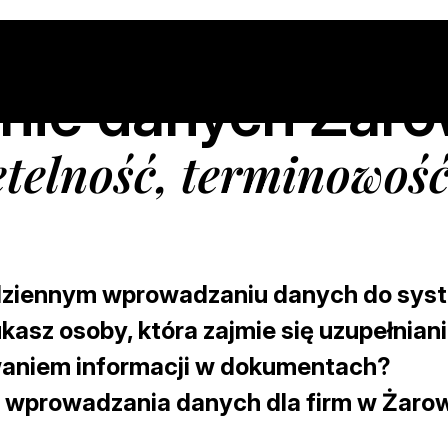
ie danych Żar
etelność, terminowoś
odziennym wprowadzaniu danych do sys
sz osoby, która zajmie się uzupełnian
waniem informacji w dokumentach?
ę
wprowadzania danych dla firm w Żarow