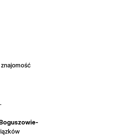
z znajomość
.
Boguszowie-
wiązków