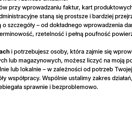
dów przy wprowadzaniu faktur, kart produktowyc
nistracyjne staną się prostsze i bardziej przejr
cią o szczegóły – od dokładnego wprowadzenia da
 terminowość, rzetelność i pełną poufność powie
ach
i potrzebujesz osoby, która zajmie się wpr
h lub magazynowych, możesz liczyć na moją po
ie lub lokalnie – w zależności od potrzeb Twojej
ły współpracy. Wspólnie ustalimy zakres działań,
rzebiegała sprawnie i bezproblemowo.