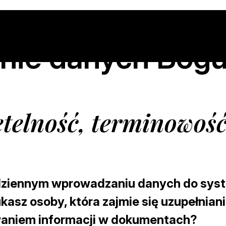
ie danych Bog
etelność, terminowoś
odziennym wprowadzaniu danych do sys
sz osoby, która zajmie się uzupełnian
waniem informacji w dokumentach?