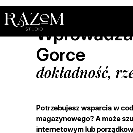
Wprowadzan
Gorce
dokładność, rz
Potrzebujesz wsparcia w c
magazynowego? A może szuka
internetowym lub porządko