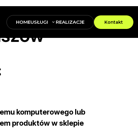
HOME
USŁUGI
REALIZACJE
Kontakt
uszów-
ć
temu komputerowego lub
iem produktów w sklepie