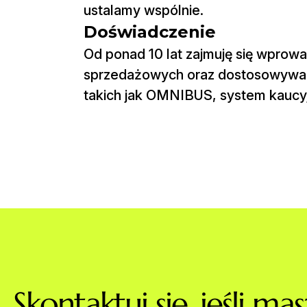
ustalamy wspólnie.
Doświadczenie
Od ponad 10 lat zajmuję się wpro
sprzedażowych oraz dostosowywa
takich jak OMNIBUS, system kaucyj
S
k
o
n
t
a
k
t
u
j
s
i
ę
,
j
e
ś
l
i
m
a
s