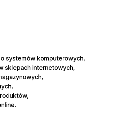
 do systemów komputerowych,
 w sklepach internetowych,
 magazynowych,
nych,
 produktów,
nline.