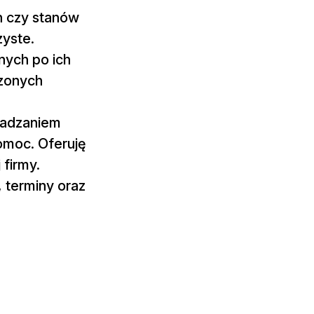
h czy stanów
zyste.
nych po ich
rzonych
owadzaniem
moc. Oferuję
 firmy.
 terminy oraz