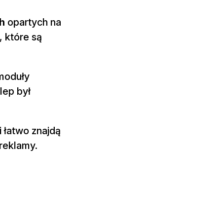
ch
opartych na
, które są
 moduły
lep był
i łatwo znajdą
 reklamy.