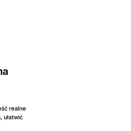
na
eść realne
, ułatwić