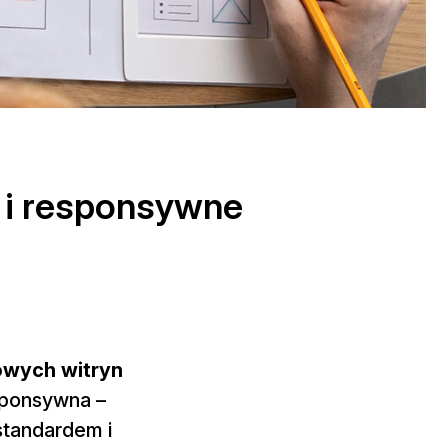
 i responsywne
owych witryn
esponsywna –
standardem i