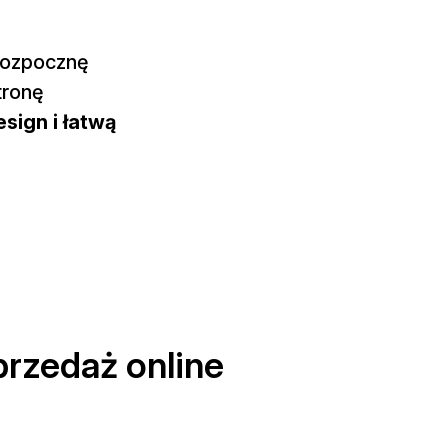
rozpocznę
tronę
esign i łatwą
przedaż online