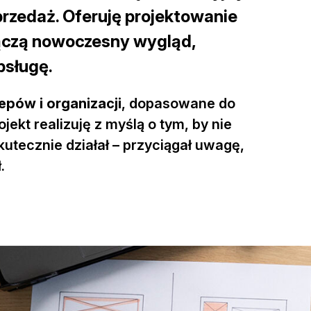
przedaż. Oferuję
projektowanie
łączą nowoczesny wygląd,
bsługę.
epów i organizacji
, dopasowane do
ekt realizuję z myślą o tym, by nie
kutecznie działał – przyciągał uwagę,
.