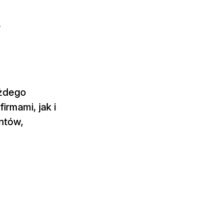
?
ażdego
irmami, jak i
ntów,