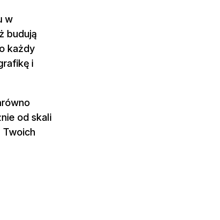
u w
eż budują
 o każdy
rafikę i
arówno
nie od skali
ń Twoich