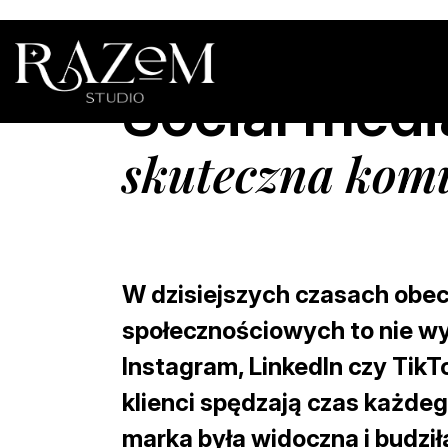
Social med
skuteczna komun
W dzisiejszych czasach obe
społecznościowych to nie wy
Instagram, LinkedIn czy TikT
klienci spędzają czas każdeg
marka była widoczna i budził