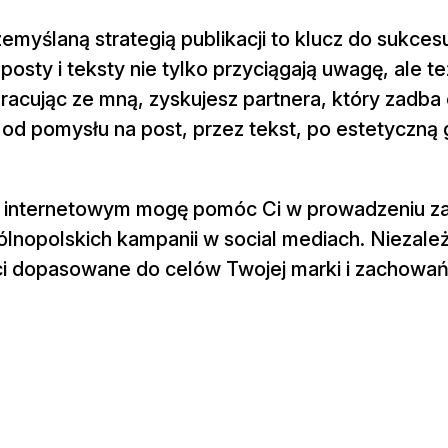
zemyślaną strategią publikacji to klucz do sukces
osty i teksty nie tylko przyciągają uwagę, ale t
pracując ze mną, zyskujesz partnera, który zadba
od pomysłu na post, przez tekst, po estetyczną g
u internetowym mogę pomóc Ci w prowadzeniu z
ogólnopolskich kampanii w social mediach. Niezależ
eści dopasowane do celów Twojej marki i zachowa