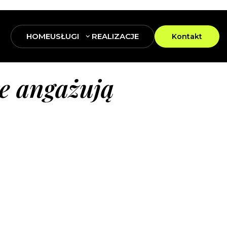
HOME
USŁUGI
REALIZACJE
Kontakt
re angażują