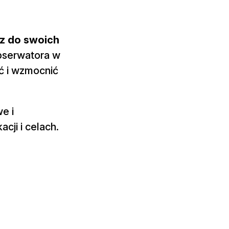
z do swoich
obserwatora w
ć i wzmocnić
e i
cji i celach.