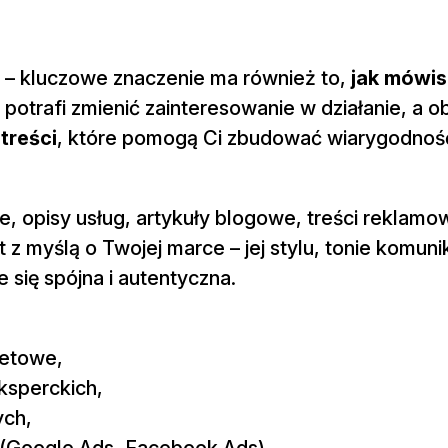
ę – kluczowe znaczenie ma również to,
jak mówis
 potrafi zmienić zainteresowanie w działanie, a 
treści
, które pomogą Ci zbudować wiarygodnoś
, opisy usług, artykuły blogowe, treści reklamow
 z myślą o Twojej marce – jej stylu, tonie komunika
 się spójna i autentyczna.
netowe,
ksperckich,
ych,
(Google Ads, Facebook Ads),