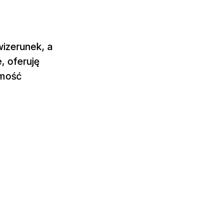
wizerunek, a
, oferuję
omość