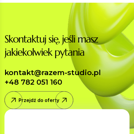
S
k
o
n
t
a
k
t
u
j
s
i
ę
,
j
e
ś
l
i
m
a
s
z
j
a
k
i
e
k
o
l
w
i
e
k
p
y
t
a
n
i
a
kontakt@razem-studio.pl
+48 782 051 160
Przejdź do oferty