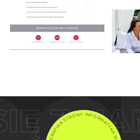
Ę Z NAM
O
N
Y
R
T
I
N
S
F
A
O
K
R
I
F
M
A
A
R
T
G
Y
.
K
H
A