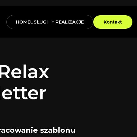
HOME
USŁUGI
REALIZACJE
Kontakt
 Relax
etter
racowanie szablonu