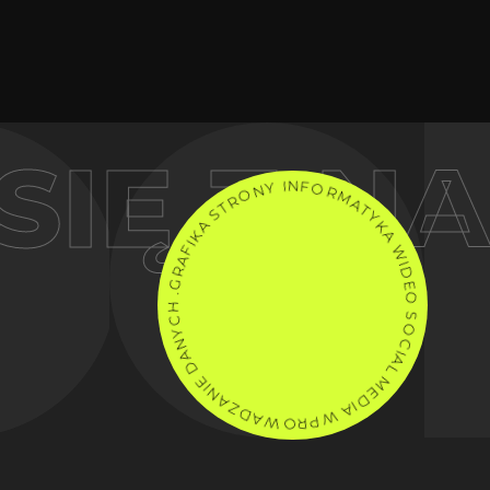
IĘ Z NA
Y
I
N
N
F
O
O
R
R
T
M
S
A
A
T
K
Y
I
F
K
A
A
R
W
G
.
I
D
H
E
C
O
Y
N
S
A
O
D
C
I
E
A
I
N
L
A
M
Z
E
D
D
A
I
A
W
W
O
P
R