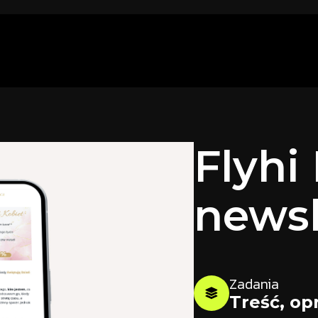
Flyhi
newsl
Zadania
Treść, op