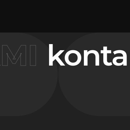
MI
kontak