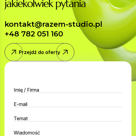
j
a
k
i
e
k
o
l
w
i
e
k
p
y
t
a
n
i
a
kontakt@razem-studio.pl
+48 782 051 160
Przejdź do oferty