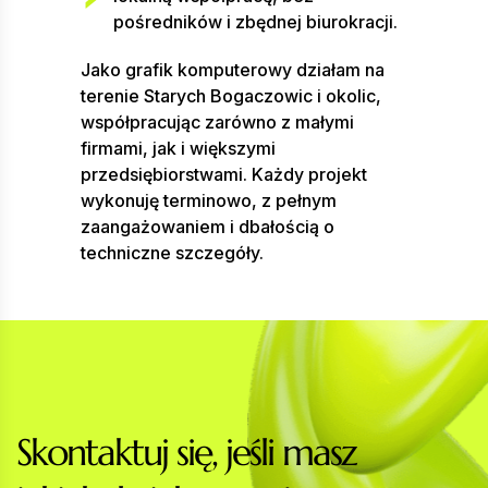
pośredników i zbędnej biurokracji.
Jako grafik komputerowy działam na
terenie Starych Bogaczowic i okolic,
współpracując zarówno z małymi
firmami, jak i większymi
przedsiębiorstwami. Każdy projekt
wykonuję terminowo, z pełnym
zaangażowaniem i dbałością o
techniczne szczegóły.
S
k
o
n
t
a
k
t
u
j
s
i
ę
,
j
e
ś
l
i
m
a
s
z