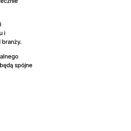
tecznie
i
 i
 branży.
nalnego
 będą spójne