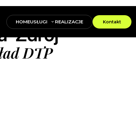
HOME
USŁUGI
REALIZACJE
Kontakt
a-Zdrój
skład DTP