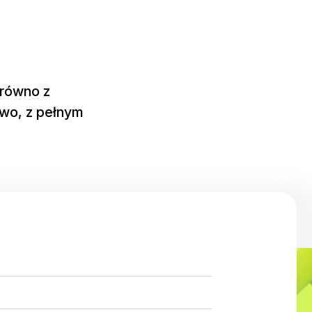
arówno z
owo, z pełnym