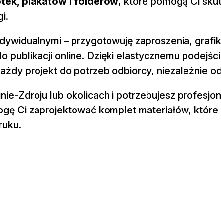
tek, plakatów i folderów
, które pomogą Ci sku
i.
ndywidualnymi – przygotowuję zaproszenia, grafik
o publikacji online. Dzięki elastycznemu podejściu
dy projekt do potrzeb odbiorcy, niezależnie od
inie-Zdroju lub okolicach i potrzebujesz profesjo
ogę Ci zaprojektować komplet materiałów, które
ruku.