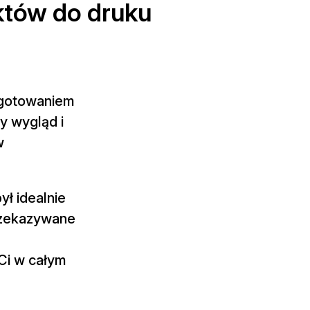
któw do druku
zygotowaniem
y wygląd i
w
ył idealnie
przekazywane
Ci w całym