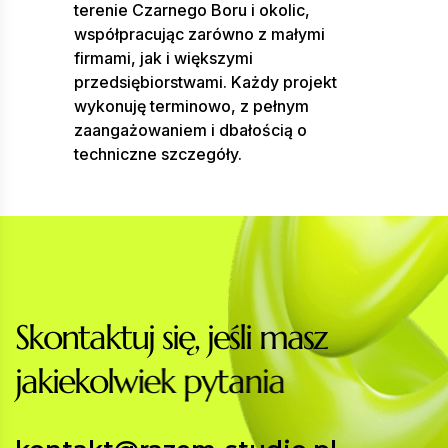
terenie Czarnego Boru i okolic,
współpracując zarówno z małymi
firmami, jak i większymi
przedsiębiorstwami. Każdy projekt
wykonuję terminowo, z pełnym
zaangażowaniem i dbałością o
techniczne szczegóły.
S
k
o
n
t
a
k
t
u
j
s
i
ę
,
j
e
ś
l
i
m
a
s
z
j
a
k
i
e
k
o
l
w
i
e
k
p
y
t
a
n
i
a